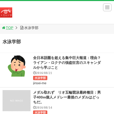
TOP
水泳学部
水泳学部
全日本語圏を超える集中巨大報道：理由？
ライアン・ロクテの強盗狂言のスキャンダ
ルから学ぶこと
2016/08/21
水泳学部
jinsei-me
メダル取れず リオ五輪競泳最終種目：男
子400m個人メドレー最後のメダルはどっ
ちだ。
2016/08/14
水泳学部