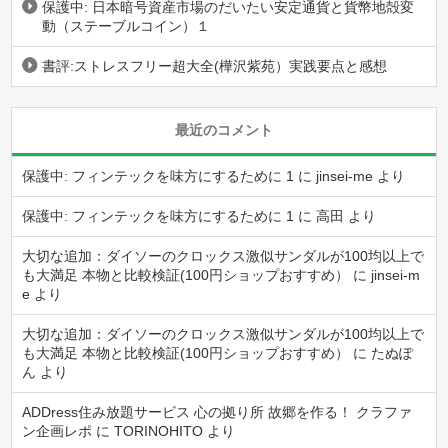
保護中: 日本暗号資産市場のだいたい安定通貨と貨幣地殻変
動（ステーブルコイン）１
書評:ストレスフリー超大全(樺沢紫苑）実践要点と感想
最近のコメント
保護中: フィンテックを味方にするために 1
に
jinsei-me
より
保護中: フィンテックを味方にするために 1
に
高田
より
大切な追加：ダイソーのクロックス激似サンダルが100均以上で
も大満足 本物と比較検証(100円ショップおすすめ）
に
jinsei-m
e
より
大切な追加：ダイソーのクロックス激似サンダルが100均以上で
も大満足 本物と比較検証(100円ショップおすすめ）
に
たぬぽ
ん
より
ADDress住み放題サービス 心の拠り所 故郷を作る！ クラファ
ン企画レポ
に
TORINOHITO
より