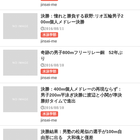
jinsei-me
決勝：憧れと勝負する萩野:リオ五輪男子2
00m個人メドレー決勝
2016/08/11
水泳学部
jinsei-me
奇跡の男子800mフリーリレー銅 52年ぶ
り
2016/08/10
水泳学部
jinsei-me
決勝：400m個人メドレーの再現ならず：
男子200m平泳ぎ決勝に渡辺と小関が準決
勝好タイムで進出
2016/08/10
水泳学部
jinsei-me
決勝結果：男塾の松尾似の選手が100m自
由形に出る 大和魂と僅差