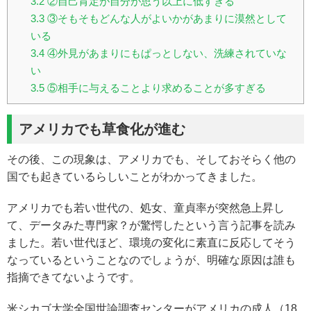
3.2
②自己肯定が自分が思う以上に低すぎる
3.3
③そもそもどんな人がよいかがあまりに漠然として
いる
3.4
④外見があまりにもぱっとしない、洗練されていな
い
3.5
⑤相手に与えることより求めることが多すぎる
アメリカでも草食化が進む
その後、この現象は、アメリカでも、そしておそらく他の
国でも起きているらしいことがわかってきました。
アメリカでも若い世代の、処女、童貞率が突然急上昇し
て、データみた専門家？が驚愕したという言う記事を読み
ました。若い世代ほど、環境の変化に素直に反応してそう
なっているということなのでしょうが、明確な原因は誰も
指摘できてないようです。
米シカゴ大学全国世論調査センターがアメリカの成人（18