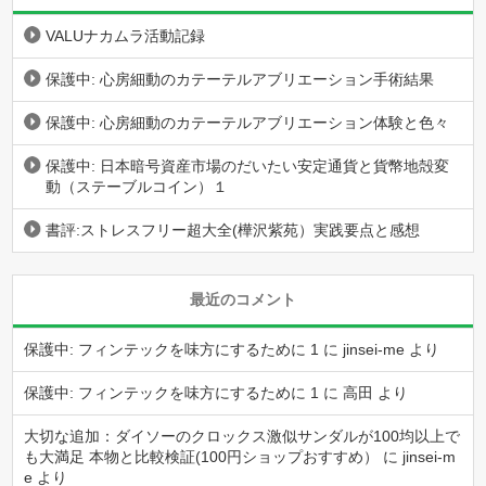
VALUナカムラ活動記録
保護中: 心房細動のカテーテルアブリエーション手術結果
保護中: 心房細動のカテーテルアブリエーション体験と色々
保護中: 日本暗号資産市場のだいたい安定通貨と貨幣地殻変
動（ステーブルコイン）１
書評:ストレスフリー超大全(樺沢紫苑）実践要点と感想
最近のコメント
保護中: フィンテックを味方にするために 1
に
jinsei-me
より
保護中: フィンテックを味方にするために 1
に
高田
より
大切な追加：ダイソーのクロックス激似サンダルが100均以上で
も大満足 本物と比較検証(100円ショップおすすめ）
に
jinsei-m
e
より