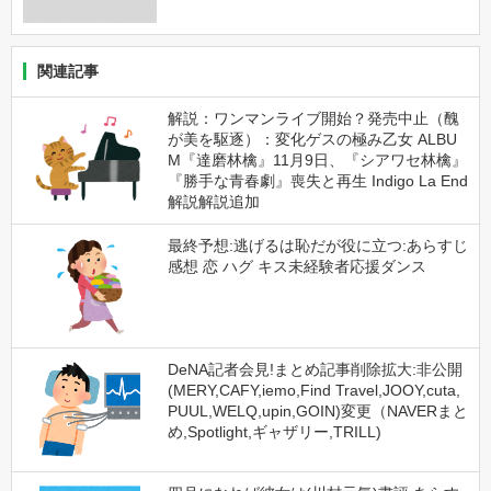
関連記事
解説：ワンマンライブ開始？発売中止（醜
が美を駆逐）：変化ゲスの極み乙女 ALBU
M『達磨林檎』11月9日、『シアワセ林檎』
『勝手な青春劇』喪失と再生 Indigo La End
解説解説追加
最終予想:逃げるは恥だが役に立つ:あらすじ
感想 恋 ハグ キス未経験者応援ダンス
DeNA記者会見!まとめ記事削除拡大:非公開
(MERY,CAFY,iemo,Find Travel,JOOY,cuta,
PUUL,WELQ,upin,GOIN)変更（NAVERまと
め,Spotlight,ギャザリー,TRILL)