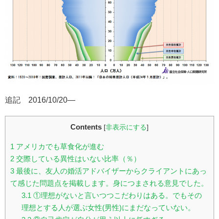
追記 2016/10/20—
Contents
[
非表示にする
]
1
アメリカでも草食化が進む
2
交際している異性はいない比率（％）
3
最後に、友人の婚活アドバイザーからクライアントにあっ
て感じた問題点を掲載します。身につまされる意見でした。
3.1
①理想がないと言いつつこだわりはある。でもその
理想とする人が選ぶ女性(男性)にまだなっていない。