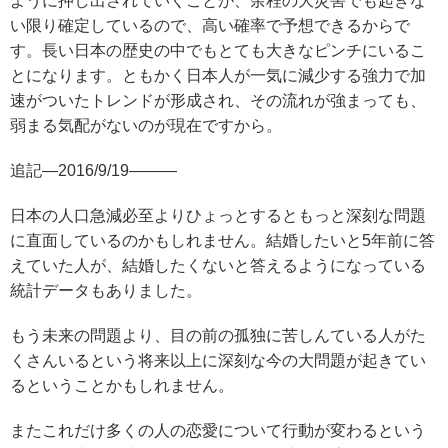
ように押し出されていくことが、余程の大災害でも起きな
い限り確定しているので、高い確率で予想できるからで
す。長い日本の歴史の中でもとても大きなピンチにいるこ
とになります。ともかく日本人が一気に減少する強力で加
速がついたトレンドが形成され、その流れが強まっても、
弱まる気配がないのが現在ですから。
追記—2016/9/19———
日本の人口急減必至よりひょっとするともっと深刻な問題
に直面しているのかもしれません。結婚したいと5年前に答
えていた人が、結婚したくないと答えるようになっている
統計データもありました。
もう未来の問題より、目の前の孤独に苦しんている人がた
くさんいるという将来以上に深刻な今の大問題が起きてい
るということかもしれません。
またこれだけ多くの人の恋愛について行動が変わるという