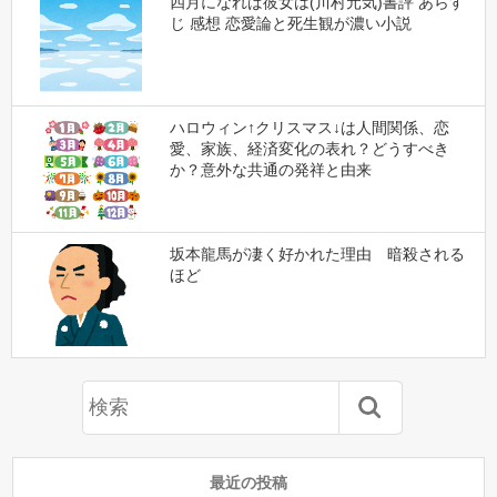
四月になれば彼女は(川村元気)書評 あらす
じ 感想 恋愛論と死生観が濃い小説
ハロウィン↑クリスマス↓は人間関係、恋
愛、家族、経済変化の表れ？どうすべき
か？意外な共通の発祥と由来
坂本龍馬が凄く好かれた理由 暗殺される
ほど
最近の投稿