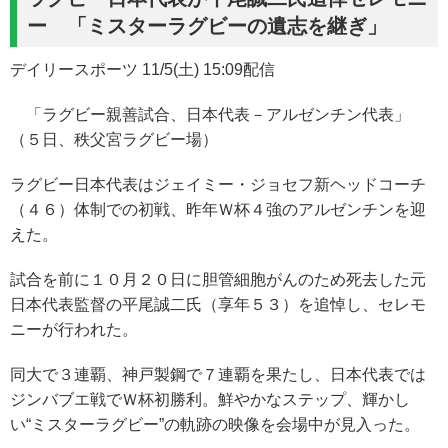
ー 「ミスターラグビーの遺志を継ぎ」
デイリースポーツ 11/5(土) 15:09配信
「ラグビー親善試合、日本代表－アルゼンチン代表」
（５日、秩父宮ラグビー場）
ラグビー日本代表はジェイミー・ジョセフ新ヘッドコーチ
（４６）体制での初戦、昨年Ｗ杯４強のアルゼンチンを迎
えた。
試合を前に１０月２０日に胆管細胞がんのため死去した元
日本代表監督の平尾誠二氏（享年５３）を追悼し、セレモ
ニーが行われた。
同大で３連覇、神戸製鋼で７連覇を果たし、日本代表では
ジンバブエ戦でＷ杯初勝利。鮮やかなステップ、輝かし
い“ミスターラグビー”の軌跡の映像を会場中が見入った。