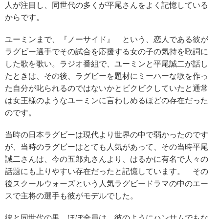
人が注目し、同世代の多くが平尾さんをよく記憶している
からです。
ユーミンまで、『ノーサイド』 という、恋人である彼が
ラグビー選手でその試合を応援する女の子の気持を歌詞に
した歌を歌い。ラジオ番組で、ユーミンと平尾誠二が話し
たときは、その後、ラグビーを題材にミーハーな歌を作っ
た自分が叱られるのではないかとビクビクしていたと通常
は女王様のようなユーミンに言わしめるほどの存在だった
のです。
当時の日本ラグビーは現代より世界の中で弱かったのです
が、当時のラグビーはとても人気があって、その当時平尾
誠二さんは、今の五郎丸さんより、はるかに有名で人々の
話題にも上りやすい存在だったと記憶しています。 その
後スクールウォーズという人気ラグビードラマの中のエー
スで主将の選手も彼がモデルでした。
彼と同世代の男、ほぼ全員は、彼のようにハンサムでもな