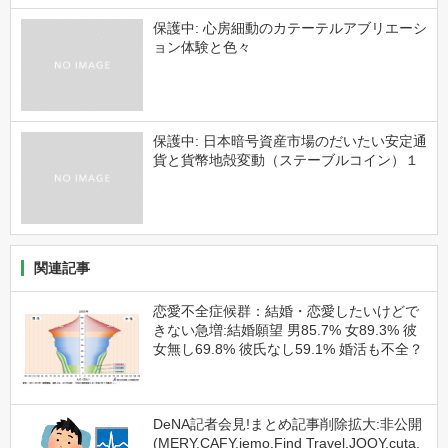
保護中: 心房細動のカテーテルアブリエーシ
ョン体験と色々
保護中: 日本暗号資産市場のだいたい安定通
貨と貨幣地殻変動（ステーブルコイン）１
関連記事
恋愛不全症候群：結婚・恋愛したいけどで
きない急増:結婚願望 男85.7% 女89.3% 彼
女無し69.8% 彼氏なし59.1% 婚活も不全？
DeNA記者会見!まとめ記事削除拡大:非公開
(MERY,CAFY,iemo,Find Travel,JOOY,cuta,