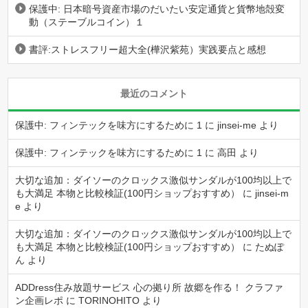
保護中: 日本暗号資産市場のだいたい安定通貨と貨幣地殻変
動（ステーブルコイン）１
書評:ストレスフリー超大全(樺沢紫苑）実践要点と感想
最近のコメント
保護中: フィンテックを味方にするために 1
に
jinsei-me
より
保護中: フィンテックを味方にするために 1
に
高田
より
大切な追加：ダイソーのクロックス激似サンダルが100均以上で
も大満足 本物と比較検証(100円ショップおすすめ）
に
jinsei-m
e
より
大切な追加：ダイソーのクロックス激似サンダルが100均以上で
も大満足 本物と比較検証(100円ショップおすすめ）
に
たぬぽ
ん
より
ADDress住み放題サービス 心の拠り所 故郷を作る！ クラファ
ン企画レポ
に
TORINOHITO
より