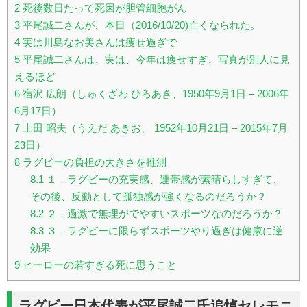
2
死後数日たって死因が胆管細胞がん
3
平尾誠二さんが、本日（2016/10/20)亡くなられた。
4
実は川島なお美さんは痩せ過ぎで
5
平尾誠二さんは、実は、今年は痩せすぎ、写真が別人に見
えるほど
6
宿沢 広朗（しゅくざわ ひろあき、1950年9月1日 – 2006年
6月17日）
7
上田 昭夫（うえだ あきお、 1952年10月21日 – 2015年7月
23日）
8
ラグビーの負担の大きさを推測
8.1
１．ラグビーの充実感、連帯感が素晴らしすぎて、
その後、反動として孤独感が強くなるのだろうか？
8.2
２．過激で無理がでやすいスポーツなのだろうか？
8.3
３．ラグビーに限らずスポーツやり過ぎは健康に逆
効果
9
ヒーローの若すぎる死に思うこと
ラグビー日本代表が平尾誠二氏追悼セレモニ