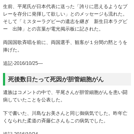
生前、平尾氏が日本代表に送った「誇りに思えるようなプ
レーを存分に発揮して欲しい」とのメッセージも流れた。
そして「ミスターラグビーの遺志を継ぎ 新生日本ラグビ
ー 出陣」との言葉が電光掲示板に記された。
両国国歌斉唱を前に、両国選手、観客が１分間の黙とうを
捧げた。
追記-2016/10/25—
死後数日たって死因が胆管細胞がん
遺族はコメントの中で、平尾さんが胆管細胞がんを患い闘
病していたことを公表した。
下で書いた、川島なお美さんと同じ御病気でした。昨年亡
くなられた柔道の斉藤仁さんもこの病気でした。