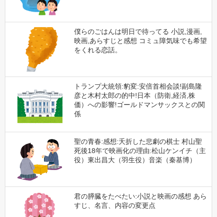
僕らのごはんは明日で待ってる 小説,漫画,
映画,あらすじと感想 コミュ障気味でも希望
をくれる恋話。
トランプ大統領:豹変:安倍首相会談!副島隆
彦と木村太郎の的中!日本（防衛,経済,株
価）への影響!ゴールドマンサックスとの関
係
聖の青春:感想:夭折した悲劇の棋士 村山聖
死後18年で映画化の理由:松山ケンイチ（主
役）東出昌大（羽生役）音楽（秦基博）
君の膵臓をたべたい:小説と映画の感想 あら
すじ、名言、内容の変更点