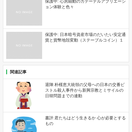
保護中: 心房細動のカテーテルアブリエーシ
ョン体験と色々
保護中: 日本暗号資産市場のだいたい安定通
貨と貨幣地殻変動（ステーブルコイン）１
関連記事
退陣:朴槿恵大統領の父母への日本の交番ピ
ストル殺人事件から新興宗教とミサイルの
日韓問題までの連動
書評:君たちはどう生きるか 心が必要とする
もの