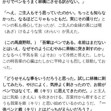
かりで
ペンをうまく林檎にさせる訳がない
。
」
「へえ
、ご主人もそう思っていたのかい。
ちっとも知らな
かった。なるほどこりゃもっともだ。実にその通りだ」
と
ペンの私も感心しておったが、ご主人の金縁の裏には嘲
（あざ）けるような笑（わらい）が見えた。
（
この馬鹿野郎
。）
「
吾輩は
ペン
である。名前はまだない
とはいえ、なぜそのようにむやみに果物に突き刺すのか
」
となるべく平気を装（よそお）って冷然と答えた。しかし
この時吾輩の心臓はたしかに平時よりも烈しく鼓動してお
った。
「どうせそんな事
をいうだろうと思った
。
試しに林檎に刺
してみたら、
やけに
よく、気持よく刺さったので、お前が
ペンではなくて、錐（キリ）に思えてきたのだ。
」
と主人
はに気焔（きえん）を吹きかける。言葉付から察するとど
うも我輩を錐（キリ）と思い始めているかのようだ。
「一
体
ペン
と錐（
キリ）
とはどっちがえらいだろう
？
」