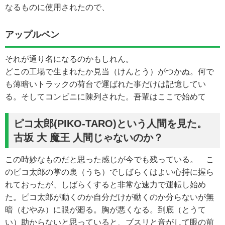
なるものに使用されたので、
アップルペン
それが通り名になるのかもしれん。
どこの工場で生まれたか見当（けんとう）がつかぬ。何で
も薄暗いトラックの荷台で運ばれた事だけは記憶してい
る。そしてコンビニに陳列された。吾輩はここで始めて
ピコ太郎(PIKO-TARO)という人間を見た。
古坂 大 魔王 人間じゃないのか？
この時妙なものだと思った感じが今でも残っている。 こ
のピコ太郎の掌の裏（うち）でしばらくはよい心持に握ら
れておったが、しばらくすると非常な速力で運転し始め
た。ピコ太郎が動くのか自分だけが動くのか分らないが無
暗（むやみ）に眼が廻る。胸が悪くなる。到底（とうて
い）助からないと思っていると、ブスリと音がして眼の前