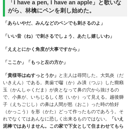
「I
have a pen, I have an apple」と歌いな
がら、林檎にペンを刺し始めた。
「あらいやだ、
みんなどのペンでも刺さるのよ
」
「いい音（ね）で
刺さるでしょう
、あたし嬉しいわ」
「ええとにかく
角度
が大事ですから」
「ここか」「もっと左の方か」
「貴様等はぬすっとうか」
と主人は尋問した。大気炎（だ
いきえん）である。奥歯で囓（か）み潰（つぶ）した癇癪
玉（かんしゃくだま）が炎となって鼻の穴から抜けるの
で、小鼻が、いちじるしく怒（いか）って見える。越後獅
子（えちごじし）の鼻は人間が怒（おこ）った時の恰好
（かっこう）を形（かた）どって作ったものであろう。そ
れでなくてはあんなに恐しく出来るものではない。
「いえ
泥棒ではありません。
この家で下女として住まわせてもら