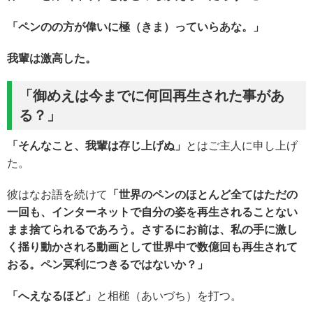
「
ペンの
の方が
偉い
に極（きま）っていらあな。
」
我輩は激高した。
「御めえは今までに
何回再生された
事があ
る
？
」
「
そんなこと、我輩は存じ上げぬ
」
とはご主人に申し上げ
た。
彼はなお語を続けて
「
世界のペンのほとんど全てはただの
一回も、インターネットで自分の姿を再生されることない
まま捨てられるであろう。さするにお前は、私の手に激し
く揺り動かされる動画として世界中で数億回も再生されて
おる。ペン冥利につきるではないか？」
「へえなるほど」
と相槌（あいづち）を打つ。