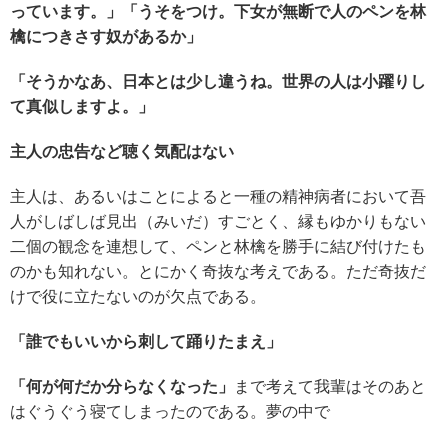
っています。
」「うそをつけ。
下女
が無断で人の
ペンを林
檎につきさす奴
があるか」
「そうかなあ、日本とは少し違うね
。世界の人は小躍りし
て真似しますよ。
」
主人の忠告など聴く気配はない
主人は、あるいはことによると一種の精神病者において吾
人がしばしば見出（みいだ）すごとく、縁もゆかりもない
二個の観念を連想して、ペンと林檎を勝手に結び付けたも
のかも知れない。とにかく奇抜な考えである。ただ奇抜だ
けで役に立たないのが欠点である。
「誰でもいいから
刺して踊り
たまえ」
「何が何だか分らなくなった」
まで考えて我輩はそのあと
はぐうぐう寝てしまったのである。夢の中で