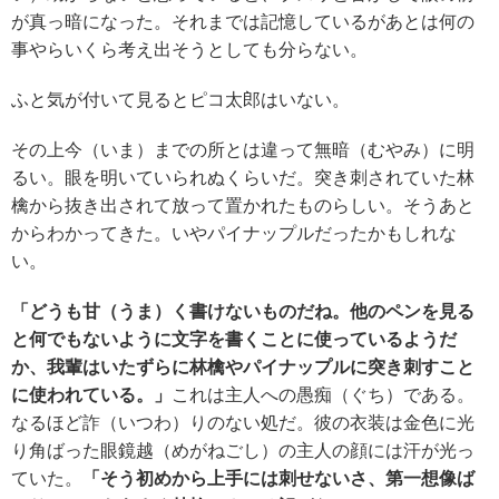
が真っ暗になった。それまでは記憶しているがあとは何の
事やらいくら考え出そうとしても分らない。
ふと気が付いて見るとピコ太郎はいない。
その上今（いま）までの所とは違って無暗（むやみ）に明
るい。眼を明いていられぬくらいだ。突き刺されていた林
檎から抜き出されて放って置かれたものらしい。そうあと
からわかってきた。いやパイナップルだったかもしれな
い。
「どうも甘（うま）く
書けない
ものだね。
他のペンを
見る
と何でもないよう
に文字を書くことに使っているようだ
か、我輩はいたずらに林檎やパイナップルに突き刺すこと
に使われている。
」
これは主人への愚痴（ぐち）である。
なるほど詐（いつわ）りのない処だ。彼の衣装は金色に光
り角ばった眼鏡越（めがねごし）の主人の顔には汗が光っ
ていた。
「そう初めから上手には
刺せないさ
、第一想像ば