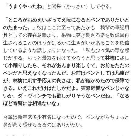
「うまくやったね」
と喝采（かっさい）してやる。
「ところが
お
めえいざってえ段になると
ペンでありたいと
のたまった。
」
彼はここに至ってあたかも 我輩の筆記用
具としての存在意義より、果物に突き刺さる姿を数億回再
生されることのほうがはるかに生きがいがあることを確信
しているような話しぶりになった。「私も少々気の毒な感
じがする。ちっと景気を付けてやろうと思って
林檎にさし
て小躍りしたら、それがあんまり楽しくて、お前をただの
ペンだと思えなくなったんだ
。
お前
は
ペンとしては凡庸だ
が、林檎に刺す手応えの良さは、私が確かめたので保障で
きる。
いえこれだけはたしかだよ。実際奇警な
ペン
じゃな
いか、ダ・ヴィンチでも
欲しがりそうなペンだ
ね」「なる
ほど奇警には相違ないな」
吾輩は新年来多少有名になったので、ペンながらちょっと
鼻が高く感ぜらるるのはありがたい。