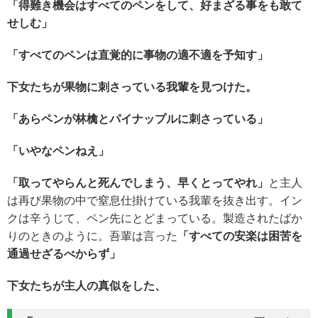
「得難き機会はすべての
ペン
をして、好まざる事をも敢て
せしむ」
「すべての
ペン
は直覚的に事物の適不適を予知す」
下女たちが果物に刺さっている我輩を見つけた。
「あら
ペン
が
林檎とパイナップルに刺さっている
」
「いやな
ペン
ねえ」
「取ってやらんと死んでしまう、早くとってやれ」
と主人
は再び果物の中で窒息仕掛けている我輩を抜き出す。イン
クは辛うじて、ペン先にとどまっている。製造されたばか
りのときのように。吾輩は言った
「すべての安楽は困苦を
通過せざるべからず」
下女たちが主人の真似をした、