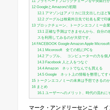
11
プライベートブロックチェーンを中央銀行が
12
GoogleとAmazonの初期
12.1
アマゾンはアメリカに注文出したほど
12.2
グーグルは検索外注先で社名も変で印
13
ブロックチェーン、トークンエコノミー企業
13.1
正確な予測はできませんから、自分の
スを利用してみるのが大切です。
14
FACEBOOK Google Amazon Apple M
14.1
Micorosoft 全ての机にPCを
14.2
アップル、 コンピューターの力を個
14.3
Facebook 人と人をつなぐ
14.4
Amazon ネットでなんでも買える
14.5
Google ネット上の情報を整理して
15
トークンエコノミーの未来は予想できるの
16
まとめ
16.1
ユーザーへのメリット、時代の流れに
マーク・アンドリーセンこそ イ