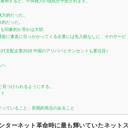
運用すると、中央権力の強化が予想されます。
魅力的だった。
象的だった。
も印象的か否かは大切
感覚に素直に引っかかってくる企業には先入観なしに、そのサービ
icrosoft (IT支配企業2018 中国のアリババとテンセントも要注目）
人へ
すぐ見つけられるようにする。
か？
そっていること、長期的視点のあること
ンターネット革命時に最も輝いていたネット