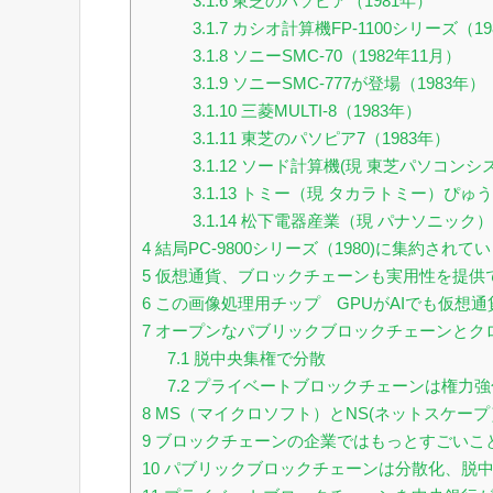
3.1.6
東芝のパソピア（1981年）
3.1.7
カシオ計算機FP-1100シリーズ（19
3.1.8
ソニーSMC-70（1982年11月）
3.1.9
ソニーSMC-777が登場（1983年）
3.1.10
三菱MULTI-8（1983年）
3.1.11
東芝のパソピア7（1983年）
3.1.12
ソード計算機(現 東芝パソコンシス
3.1.13
トミー（現 タカラトミー）ぴゅう太
3.1.14
松下電器産業（現 パナソニック）JR-1
4
結局PC-9800シリーズ（1980)に集約されて
5
仮想通貨、ブロックチェーンも実用性を提供
6
この画像処理用チップ GPUがAIでも仮想
7
オープンなパブリックブロックチェーンとク
7.1
脱中央集権で分散
7.2
プライベートブロックチェーンは権力強
8
MS（マイクロソフト）とNS(ネットスケー
9
ブロックチェーンの企業ではもっとすごいこ
10
パブリックブロックチェーンは分散化、脱