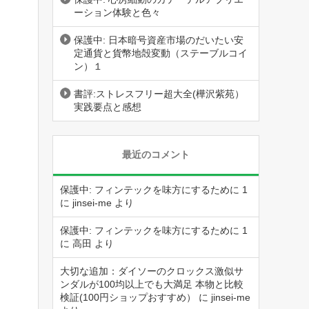
ーション体験と色々
保護中: 日本暗号資産市場のだいたい安
定通貨と貨幣地殻変動（ステーブルコイ
ン）１
書評:ストレスフリー超大全(樺沢紫苑）
実践要点と感想
最近のコメント
保護中: フィンテックを味方にするために 1
に
jinsei-me
より
保護中: フィンテックを味方にするために 1
に
高田
より
大切な追加：ダイソーのクロックス激似サ
ンダルが100均以上でも大満足 本物と比較
検証(100円ショップおすすめ）
に
jinsei-me