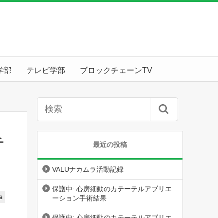
学部
テレビ学部
ブロックチェーンTV
チ
最近の投稿
VALUナカムラ活動記録
保護中: 心房細動のカテーテルアブリエ
s
ーション手術結果
保護中: 心房細動のカテーテルアブリエ