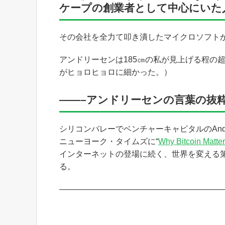
ケープの創業者として中心にいた
その会社を全力て叩き潰したマイクロソフト
アンドリーセンは185㎝の私が見上げる程の
がヒョロヒョロに細かった。）
——–アンドリーセンの言葉の抜粋
シリコンバレーでベンチャーキャピタルのAndree
ニューヨーク・タイムズに“
Why Bitcoin Matte
インターネットの登場に続く、世界を変える第
る。
—————————————————————