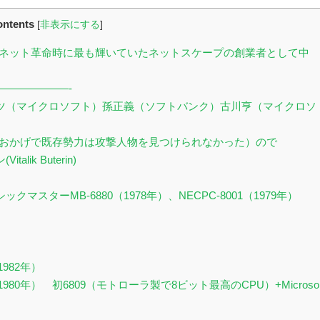
ntents
[
非表示にする
]
ネット革命時に最も輝いていたネットスケープの創業者として中
——————-
ツ（マイクロソフト）孫正義（ソフトバンク）古川亨（マイクロソ
おかげで既存勢力は攻撃人物を見つけられなかった）ので
k Buterin)
クマスターMB-6880（1978年）、NECPC-8001（1979年）
）
982年）
0年） 初6809（モトローラ製で8ビット最高のCPU）+Microso