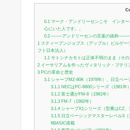
Co
0.1
マーク・アンドリーセンこそ インター
心にいた人です。。
0.2
——–アンドリーセンの言葉の抜粋———
1
スティーブンジョブス（アップル）ビルゲー
フト日本法人）
1.1
サトシナカモトは正体不明のまま（その
2
イーサリアムを作ったヴィタリック・ブテリン(Vitali
3
PCの革命と歴史
3.1
シャープMZ-80K（1978年）、日立ベーシッ
3.1.1
NECはPC-8800シリーズ（1981年
3.1.2
富士通がFM-8（1981年）
3.1.3
FM-7（1982年）
3.1.4
シャープX1シリーズ（型番はCZ、1
3.1.5
日立ベーシックマスターレベル3（198
ftBASIC搭載